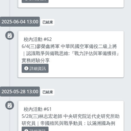
2025-06-04 13:00
已結束
校內活動 #62
6/4(三)廖榮鑫將軍 中華民國空軍備役二級上將
｜認識戰爭與備戰思維:『戰力評估與軍備獲得』
實務經驗分享
詳細資訊
2025-05-28 13:00
已結束
校內活動 #61
5/28(三)林志宏老師 中央研究院近代史研究所助
研究員｜帝國殖民與戰爭動員：以滿洲國為例